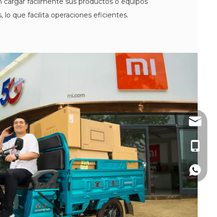
n cargar fácilmente sus productos o equipos
s, lo que facilita operaciones eficientes.
sales3@
+86-19
+86-19