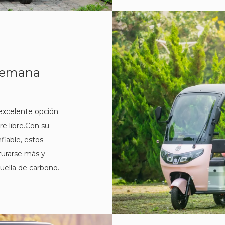
 semana
 excelente opción
re libre.Con su
fiable, estos
turarse más y
huella de carbono.