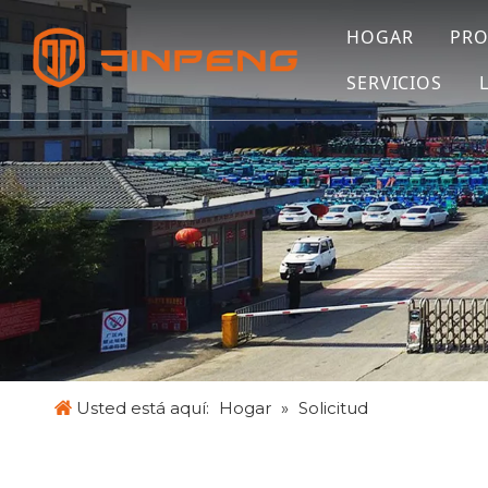
HOGAR
PR
SERVICIOS
Usted está aquí:
Hogar
»
Solicitud