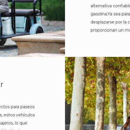
alternativa confiabl
gasolina.Ya sea par
desplazarse por la c
proporcionan un mo
r
fectos para paseos
s, estos vehículos
jeros, lo que