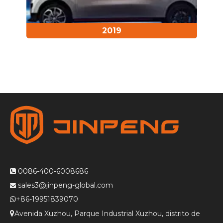
2019
0086-400-6008686

sales3@jinpeng-global.com

+86-19951839070

Avenida Xuzhou, Parque Industrial Xuzhou, distrito de
