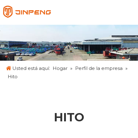
Español
English
Français
Pусский
Usted está aquí:
Hogar
»
Perfil de la empresa
»
Hito
HITO