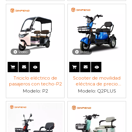
eléctricos de ocio de calidad
que atienden diversas
necesidades y estilos de vida.Explore nuestra gama
hoy y mejore su experiencia de ocio con los triciclos
eléctricos Jinpeng.
vídeo
vídeo
Triciclo eléctrico de
Scooter de movilidad
pasajeros con techo-P2
eléctrica de precio
barato-Q2PLUS
Modelo:
P2
Modelo:
Q2PLUS