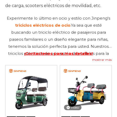
de carga, scooters eléctricos de movilidad, etc.
Experimente lo último en ocio y estilo con Jinpeng's
triciclos eléctricos de ocio
.Ya sea que esté
buscando un triciclo eléctrico de pasajeros para
paseos familiares o un diseño elegante para niñas,
tenemos la solución perfecta para usted. Nuestros
triciclos eléctricos de ocio están disponibles para la
¡Contactenos para mas detalles!
mostrar más
venta al por mayor en nuestra fábrica de China, lo
que garantiza precios competitivos y mano de obra
de alta calidad.Desde una construcción de calidad
hasta características de diseño innovadoras, cada
triciclo está diseñado para brindar una experiencia de
conducción cómoda y agradable. Para aquellos que
buscan versatilidad, nuestro
triciclos eléctricos de
vídeo
ocio convertibles
ofrecen la flexibilidad de
adaptarse a diferentes necesidades y preferencias.Ya