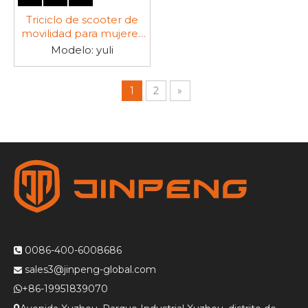
Triciclo de scooter de
movilidad para mujeres
jóvenes de apariencia
Modelo:
yuli
linda-YULI
1
2
»
0086-400-6008686

sales3@jinpeng-global.com

+86-19951839070
