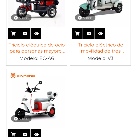
vídeo
vídeo
Triciclo eléctrico de ocio
Triciclo eléctrico de
para personas mayores
movilidad de tres
de 2 asientos-EC-A6
ruedas-V3
Modelo:
EC-A6
Modelo:
V3
vídeo