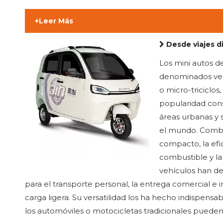
+Leer Más
Desde viajes diarios hasta entregas de ú
Los mini autos de
denominados veh
o micro-triciclo
popularidad con
áreas urbanas y
el mundo. Combi
compacto, la efi
combustible y la
vehículos han de
para el transporte personal, la entrega comercial e i
carga ligera. Su versatilidad los ha hecho indispens
los automóviles o motocicletas tradicionales pueden