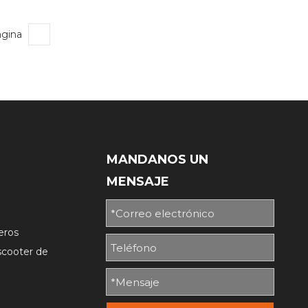
ágina
MANDANOS UN
MENSAJE
o
jeros
/scooter de