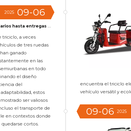
09-06
2025
ltima milla: la versatilidad de los mini autos de triciclo
 triciclo, a veces
ículos de tres ruedas
s, han ganado
stantemente en las
 semiurbanas en todo
nando el diseño
encuentra el triciclo el
ciencia del
vehículo versátil y eco
 adaptabilidad, estos
mostrado ser valiosos
ncluso el transporte de
09-06
2025
able en contextos donde
 quedarse cortos.