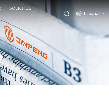
O
SOLICITUD
Español
English
Français
Pусский