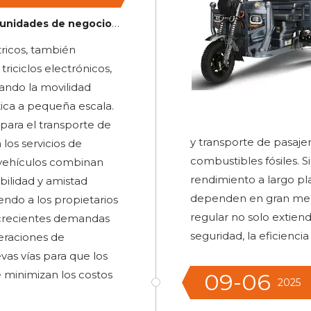
 con triciclos eléctricos para carga y pasajero
ctricos, también
riciclos electrónicos,
ando la movilidad
tica a pequeña escala.
para el transporte de
y transporte de pasaje
los servicios de
combustibles fósiles. 
 vehículos combinan
rendimiento a largo plaz
ibilidad y amistad
dependen en gran med
endo a los propietarios
regular no solo extiende
s crecientes demandas
seguridad, la eficiencia
peraciones de
evas vías para que los
 minimizan los costos
09-06
2025