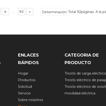
4
...
92
»
Total 92páginas A la p
Determinación
ENLACES
CATEGORIA DE
s
RÁPIDOS
PRODUCTO
Hogar
Triciclo de carga eléctric
Productos
Triciclo eléctrico de pasa
Solicitud
Triciclo eléctrico de ocio
Servicio
movilidad eléctrica
Sobre nosotros