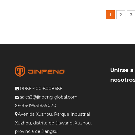
1
2
3
Unirse a
nosotro
0086-400-6008686

sales3@jinpeng-global.com

+86-19951839070

Avenida Xuzhou, Parque Industrial

Xuzhou, distrito de Jiawang, Xuzhou,
provincia de Jiangsu