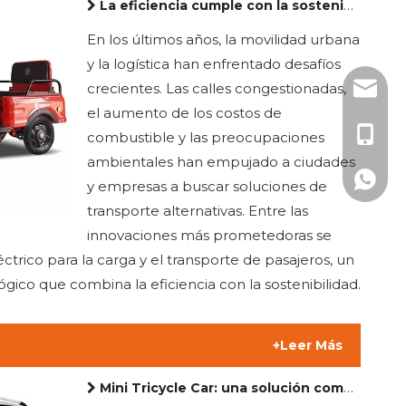
La eficiencia cumple con la sostenibilidad: beneficios de los triciclos eléctricos para el transporte de carga y pasajeros
En los últimos años, la movilidad urbana
y la logística han enfrentado desafíos
crecientes. Las calles congestionadas,
sales3@
el aumento de los costos de
+86-19
combustible y las preocupaciones
ambientales han empujado a ciudades
+86-19
y empresas a buscar soluciones de
transporte alternativas. Entre las
innovaciones más prometedoras se
éctrico para la carga y el transporte de pasajeros, un
lógico que combina la eficiencia con la sostenibilidad.
+Leer Más
Mini Tricycle Car: una solución compacta para la movilidad urbana