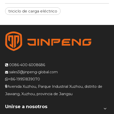
triciclo de carga eléctrico
0086-400-6008686

sales3@jinpeng-global.com

+86-19951839070

Avenida Xuzhou, Parque Industrial Xuzhou, distrito de

Jiawang, Xuzhou, provincia de Jiangsu
Unirse a nosotros