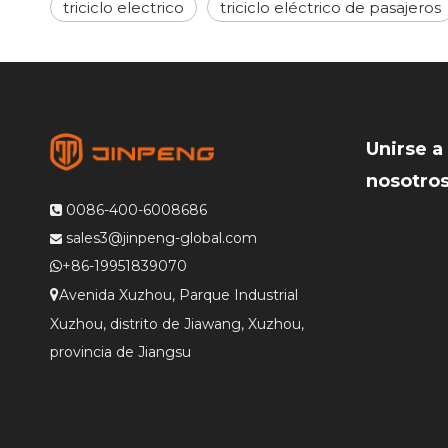
triciclo electrico
triciclo eléctrico de pasajeros
Unirse a
nosotro
0086-400-6008686

sales3@jinpeng-global.com

+86-19951839070

Avenida Xuzhou, Parque Industrial

Xuzhou, distrito de Jiawang, Xuzhou,
provincia de Jiangsu