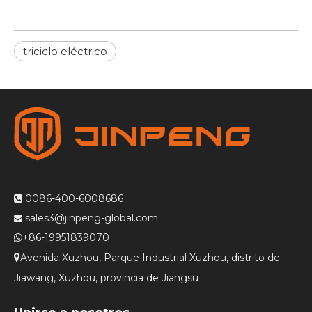
triciclo eléctrico
0086-400-6008686

sales3@jinpeng-global.com

+86-19951839070

Avenida Xuzhou, Parque Industrial Xuzhou, distrito de

Jiawang, Xuzhou, provincia de Jiangsu