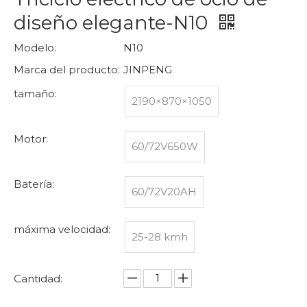
diseño elegante-N10
Modelo:
N10
Marca del producto:
JINPENG
tamaño:
2190×870×1050
Motor:
60/72V650W
Batería:
60/72V20AH
máxima velocidad:
25-28 kmh
Cantidad: