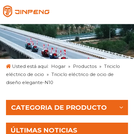
Español
English
Français
Pусский
Usted está aquí:
Hogar
»
Productos
»
Triciclo
eléctrico de ocio
»
Triciclo eléctrico de ocio de
diseño elegante-N10
CATEGORIA DE PRODUCTO
ÚLTIMAS NOTICIAS