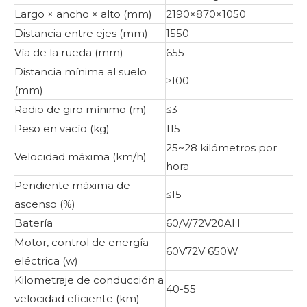
Largo × ancho × alto (mm)
2190×870×1050
Distancia entre ejes (mm)
1550
Vía de la rueda (mm)
655
Distancia mínima al suelo
≥100
(mm)
Radio de giro mínimo (m)
≤3
Peso en vacío (kg)
115
25~28 kilómetros por
Velocidad máxima (km/h)
hora
Pendiente máxima de
≤15
ascenso (%)
Batería
60/V/72V20AH
Motor, control de energía
60V72V 650W
eléctrica (w)
Kilometraje de conducción a
40-55
velocidad eficiente (km)